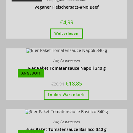
Veganer Fleischersatz-#No!Beef
€
4,99
Weiterlesen
Alle
,
Pastasaucen
6-er Paket Tomatensauce Napoli 340 g
ANGEBOT!
€
18,85
€
20,94
In den Warenkorb
Alle
,
Pastasaucen
6-er Paket Tomatensauce Basilico 340 g