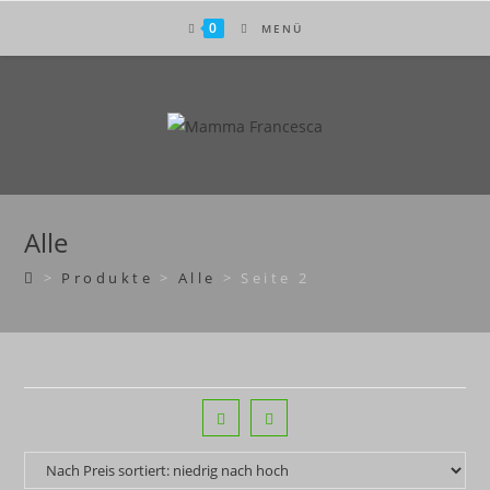
Zum
0
MENÜ
Inhalt
springen
Alle
>
Produkte
>
Alle
>
Seite 2