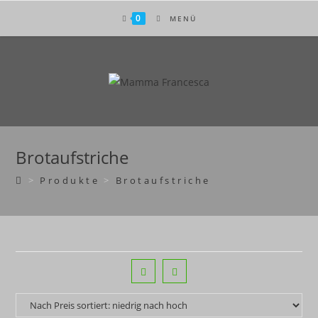
Zum
0
MENÜ
Inhalt
springen
Brotaufstriche
>
Produkte
>
Brotaufstriche