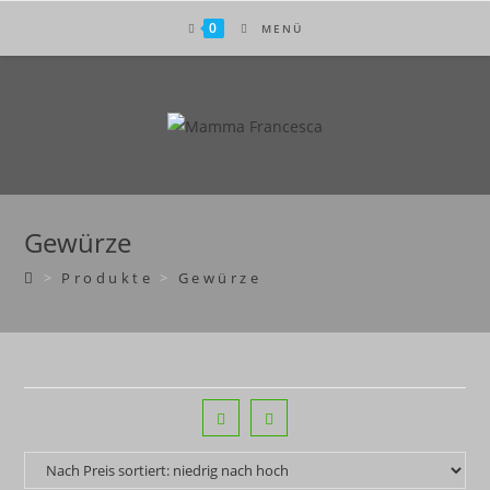
Zum
0
MENÜ
Inhalt
springen
Gewürze
>
Produkte
>
Gewürze