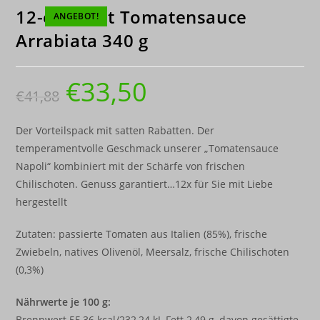
12-er Paket Tomatensauce
ANGEBOT!
Arrabiata 340 g
€
33,50
€
41,88
Der Vorteilspack mit satten Rabatten. Der
temperamentvolle Geschmack unserer „Tomatensauce
Napoli“ kombiniert mit der Schärfe von frischen
Chilischoten. Genuss garantiert…12x für Sie mit Liebe
hergestellt
Zutaten: passierte Tomaten aus Italien (85%), frische
Zwiebeln, natives Olivenöl, Meersalz, frische Chilischoten
(0,3%)
Nährwerte je 100 g:
Brennwert 55,36 kcal/232,24 kJ, Fett 2,49 g, davon gesättigte