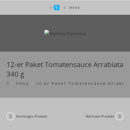
Zum
0
MENÜ
Inhalt
springen
12-er Paket Tomatensauce Arrabiata
340 g
>
Shop
>
12-er Paket Tomatensauce Arrabiat
Vorheriges Produkt
Nächstes Produkt