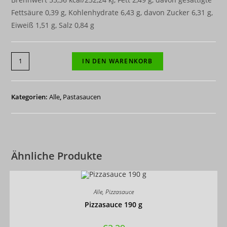
Fettsäure 0,39 g, Kohlenhydrate 6,43 g, davon Zucker 6,31 g,
Eiweiß 1,51 g, Salz 0,84 g
12-
IN DEN WARENKORB
er
Paket
Tomatensauce
Kategorien:
Alle
,
Pastasaucen
Arrabiata
340
g
Menge
Ähnliche Produkte
Alle
,
Pizzasauce
Pizzasauce 190 g