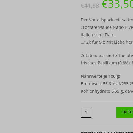
€
33,5
€
41,88
Der Vorteilspack mit sat
„Tomatensauce Napoli“ ver
italienische Flair…
…12x für Sie mit Liebe her
Zutaten: passierte Tomaten
frisches Basilikum (0,8%),
Nährwerte je 100 g:
Brennwert 55,6 kcal/233,23 
Kohlenhydrate 6,55 g, davo
12-
IN D
er
Paket
Tomatensauce
Kategorien:
Alle
,
Pastasauce