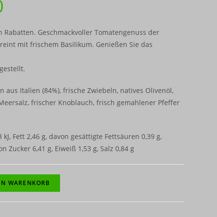
0
ten Rabatten. Geschmackvoller Tomatengenuss der
eint mit frischem Basilikum. Genießen Sie das
gestellt.
 aus Italien (84%), frische Zwiebeln, natives Olivenöl,
 Meersalz, frischer Knoblauch, frisch gemahlener Pfeffer
kJ, Fett 2,46 g, davon gesättigte Fettsäuren 0,39 g,
n Zucker 6,41 g, Eiweiß 1,53 g, Salz 0,84 g
EN WARENKORB
n