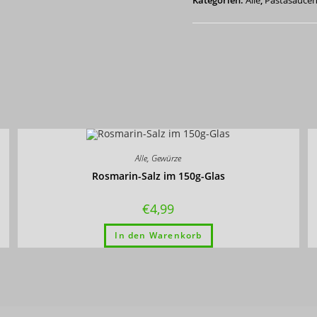
Basilico
340
g
Menge
Alle
,
Gewürze
Rosmarin-Salz im 150g-Glas
€
4,99
In den Warenkorb