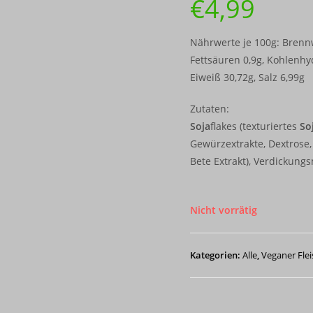
€
4,99
Nährwerte je 100g: Brennwe
Fettsäuren 0,9g, Kohlenhyd
Eiweiß 30,72g, Salz 6,99g
Zutaten:
Soja
flakes (texturiertes
So
Gewürzextrakte, Dextrose,
Bete Extrakt), Verdickungs
Nicht vorrätig
Kategorien:
Alle
,
Veganer Flei