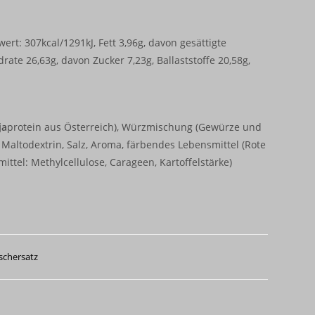
rt: 307kcal/1291kJ, Fett 3,96g, davon gesättigte
rate 26,63g, davon Zucker 7,23g, Ballaststoffe 20,58g,
ja
protein aus Österreich), Würzmischung (Gewürze und
 Maltodextrin, Salz, Aroma, färbendes Lebensmittel (Rote
mittel: Methylcellulose, Carageen, Kartoffelstärke)
schersatz