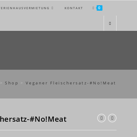
0
FERIENHAUSVERMIETUNG
KONTAKT
>
Shop
>
Veganer Fleischersatz-#No!Meat
chersatz-#No!Meat