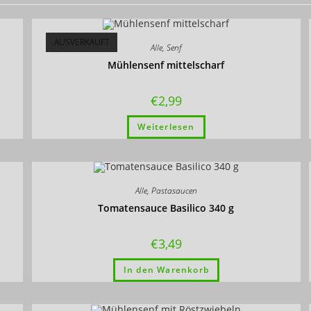
AUSVERKAUFT
Alle
,
Senf
Mühlensenf mittelscharf
€
2,99
Weiterlesen
Alle
,
Pastasaucen
Tomatensauce Basilico 340 g
€
3,49
In den Warenkorb