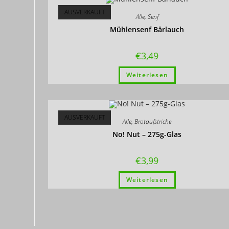
AUSVERKAUFT
Alle
,
Senf
Mühlensenf Bärlauch
€
3,49
Weiterlesen
AUSVERKAUFT
Alle
,
Brotaufstriche
No! Nut – 275g-Glas
€
3,99
Weiterlesen