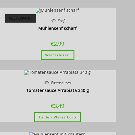
AUSVERKAUFT
Alle
,
Senf
Mühlensenf scharf
€
2,99
Weiterlesen
Alle
,
Pastasaucen
Tomatensauce Arrabiata 340 g
€
3,49
In den Warenkorb