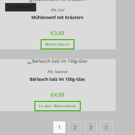
AUSVERKAUFT
Alle
,
Senf
Mühlensenf mit Kräutern
€
3,49
Weiterlesen
Alle
,
Gewürze
Bärlauch-Salz im 150g-Glas
€
4,99
In den Warenkorb
1
2
3