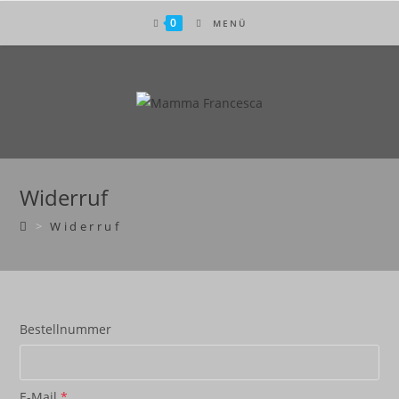
Zum
0
MENÜ
Inhalt
springen
Widerruf
>
Widerruf
Bestellnummer
E-Mail
*