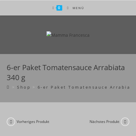
Zum
0
MENÜ
Inhalt
springen
6-er Paket Tomatensauce Arrabiata
340 g
>
Shop
>
6-er Paket Tomatensauce Arrabiata
Vorheriges Produkt
Nächstes Produkt