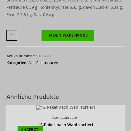
Fettsäure 0,39 g, Kohlenhydrate 6,43 g, davon Zucker 6,31 g,
Eiweiß 1,51 g, Salz 0,84 g
6-
IN DEN WARENKORB
er
Paket
Tomatensauce
Artikelnummer:
91002-1-1
Arrabiata
Kategorien:
Alle
,
Pastasaucen
340
g
Menge
Ähnliche Produkte
Alle
,
Pastasaucen
12-Paket nach Wahl sortiert
ANGEBOT!