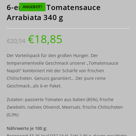
6-er Paket Tomatensauce
ANGEBOT!
Arrabiata 340 g
€
18,85
€
20,94
Der Vorteilspack für den großen Hunger. Der
temperamentvolle Geschmack unserer „Tomatensauce
Napoli“ kombiniert mit der Schärfe von frischen
Chilischoten. Genuss garantiert… Der pure reine
Geschmack…als 6-er Paket.
Zutaten: passierte Tomaten aus Italien (85%), frische
Zwiebeln, natives Olivenöl, Meersalz, frische Chilischoten
(0,3%)
Nährwerte je 100 g:
Brennwert 55,36 kcal/232,24 kJ, Fett 2,49 g, davon gesättigte