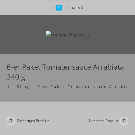
Zum
0
MENÜ
Inhalt
springen
6-er Paket Tomatensauce Arrabiata
340 g
>
Shop
>
6-er Paket Tomatensauce Arrabiata
Vorheriges Produkt
Nächstes Produkt