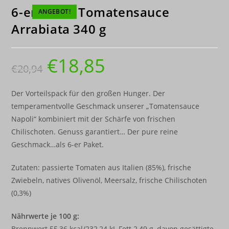
6-er Paket Tomatensauce
ANGEBOT!
Arrabiata 340 g
€
18,85
€
20,94
Der Vorteilspack für den großen Hunger. Der
temperamentvolle Geschmack unserer „Tomatensauce
Napoli“ kombiniert mit der Schärfe von frischen
Chilischoten. Genuss garantiert… Der pure reine
Geschmack…als 6-er Paket.
Zutaten: passierte Tomaten aus Italien (85%), frische
Zwiebeln, natives Olivenöl, Meersalz, frische Chilischoten
(0,3%)
Nährwerte je 100 g:
Brennwert 55,36 kcal/232,24 kJ, Fett 2,49 g, davon gesättigte