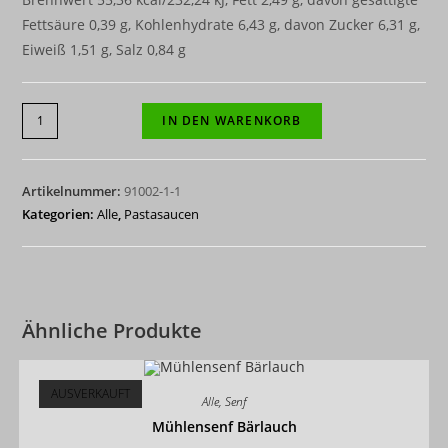
Fettsäure 0,39 g, Kohlenhydrate 6,43 g, davon Zucker 6,31 g,
Eiweiß 1,51 g, Salz 0,84 g
6-
IN DEN WARENKORB
er
Paket
Tomatensauce
Artikelnummer:
91002-1-1
Arrabiata
Kategorien:
Alle
,
Pastasaucen
340
g
Menge
Ähnliche Produkte
AUSVERKAUFT
Alle
,
Senf
Mühlensenf Bärlauch