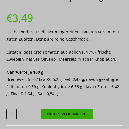
€
3,49
Die besondere Milde sonnengereifter Tomaten vereint mit
guten Zutaten. Der pure reine Geschmack…
Zutaten: passierte Tomaten aus Italien (84,7%), frische
Zwiebeln, natives Olivenöl, Meersalz, frischer Knoblauch,
Nährwerte je 100 g:
Brennwert 56,07 kcal/235,2 kJ, Fett 2,48 g, davon gesättigte
Fettsäuren 0,39 g, Kohlenhydrate 6,56 g, davon Zucker 6,42
g, Eiweiß 1,54 g, Salz 0,84 g
Tomatensauce
IN DEN WARENKORB
Napoli
340