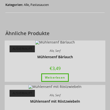
g
Kategorien:
Alle
,
Pastasaucen
Menge
Ähnliche Produkte
AUSVERKAUFT
Alle
,
Senf
Mühlensenf Bärlauch
€
3,49
Weiterlesen
AUSVERKAUFT
Alle
,
Senf
Mühlensenf mit Röstzwiebeln